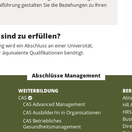
lführung gestalten Sie die Beziehungen zu Ihren
ind zu erfüllen?
g wird ein Abschluss an einer Universität,
äquivalente Qualifikationen benötigt.
Abschlüsse Management
WEITERBILDUNG
BER
CAS
Abte
CAS Advanced Management
HR A
HRS
CAS Ausbilder/in in Organisationen
Busi
CAS Betriebliches
Dire
Gesundheitsmanagement