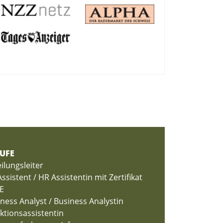
UFE
ilungsleiter
ssistent / HR Assistentin mit Zertifikat
E
ness Analyst / Business Analystin
ktionsassistentin