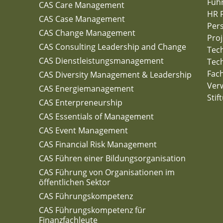
Füh
CAS Care Management
HR 
CAS Case Management
Per
CAS Change Management
Pro
CAS Consulting Leadership and Change
Tech
CAS Dienstleistungsmanagement
Tech
Fac
CAS Diversity Management & Leadership
Verw
CAS Energiemanagement
Stif
CAS Enterpreneurship
CAS Essentials of Management
CAS Event Management
CAS Financial Risk Management
CAS Führen einer Bildungsorganisation
CAS Führung von Organisationen im
öffentlichen Sektor
CAS Führungskompetenz
CAS Führungskompetenz für
Finanzfachleute