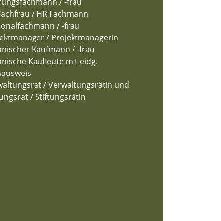
rungsfachmann / -frau
Fachfrau / HR Fachmann
sonalfachmann / -frau
jektmanager / Projektmanagerin
nischer Kaufmann / -frau
nische Kaufleute mit eidg.
hausweis
altungsrat / Verwaltungsrätin und
tungsrat / Stiftungsrätin