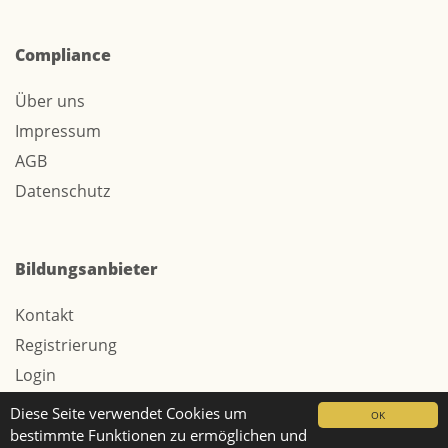
Compliance
Über uns
Impressum
AGB
Datenschutz
Bildungsanbieter
Kontakt
Registrierung
Login
Werbung / Tarife
Diese Seite verwendet Cookies um
OK
bestimmte Funktionen zu ermöglichen und