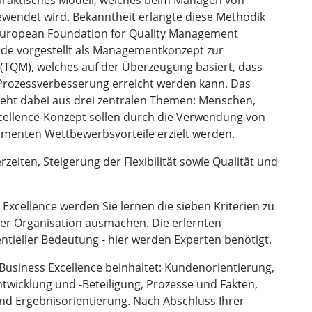
 praktisches Modell, welches beim Managen von
ewendet wird. Bekanntheit erlangte diese Methodik
e European Foundation for Quality Management
rde vorgestellt als Managementkonzept zur
(TQM), welches auf der Überzeugung basiert, dass
 Prozessverbesserung erreicht werden kann. Das
eht dabei aus drei zentralen Themen: Menschen,
cellence-Konzept sollen durch die Verwendung von
menten Wettbewerbsvorteile erzielt werden.
rzeiten, Steigerung der Flexibilität sowie Qualität und
Excellence werden Sie lernen die sieben Kriterien zu
der Organisation ausmachen. Die erlernten
entieller Bedeutung - hier werden Experten benötigt.
Business Excellence beinhaltet: Kundenorientierung,
ntwicklung und -Beteiligung, Prozesse und Fakten,
nd Ergebnisorientierung. Nach Abschluss Ihrer