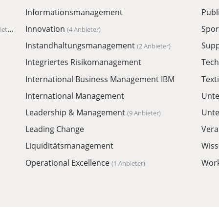
Informationsmanagement
Publ
Innovation
Spo
ieter)
(4 Anbieter)
Instandhaltungsmanagement
Supp
(2 Anbieter)
Integriertes Risikomanagement
Tech
International Business Management IBM
Text
International Management
Unt
Leadership & Management
Unte
(9 Anbieter)
Leading Change
Vera
Liquiditätsmanagement
Wis
Operational Excellence
Work
(1 Anbieter)