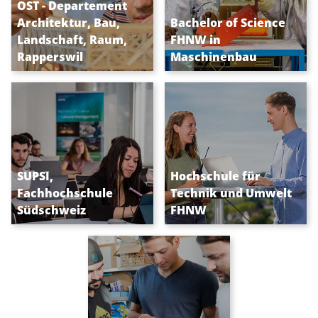
OST - Departement
Für die Planung und
BSc Maschinenbau,
Architektur, Bau,
Bachelor of Science
Gestaltung unseres
anmelden für den
Landschaft, Raum,
FHNW in
Lebensraums
Studienstart im Herbst
Rapperswil
Maschinenbau
Studiengänge in den
Studieren an der
SUPSI,
Hochschule für
Ingenieurwissenschaften
Schnittstelle von
Fachhochschule
Technik und Umwelt
Mensch, Technik &
Südschweiz
FHNW
Umwelt