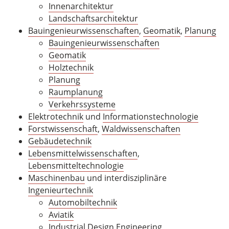
Innenarchitektur
Landschaftsarchitektur
Bauingenieurwissenschaften
,
Geomatik
,
Planung
Bauingenieurwissenschaften
Geomatik
Holztechnik
Planung
Raumplanung
Verkehrssysteme
Elektrotechnik
und
Informationstechnologie
Forstwissenschaft
,
Waldwissenschaften
Gebäudetechnik
Lebensmittelwissenschaften
,
Lebensmitteltechnologie
Maschinenbau
und interdisziplinäre
Ingenieurtechnik
Automobiltechnik
Aviatik
Industrial Design Engineering