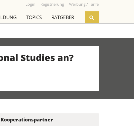
Login
Registrierung
Werbung / Tarife
ILDUNG
TOPICS
RATGEBER
onal Studies an?
Kooperationspartner