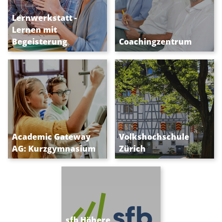
SVEB-Ausbildungen |
Bildung mit Wirkung
Lernwerkstatt -
Coaching |HR-
Lernen mit
Ausbildungen |30
Begeisterung
Coachingzentrum
Standorte
Die führende
Erwachsenenbildung
Privatschule im Herzen
seit 1920.
Academic Gateway
Volkshochschule
von Zürich
AG: Kurzgymnasium
Zürich
sfb Höhere