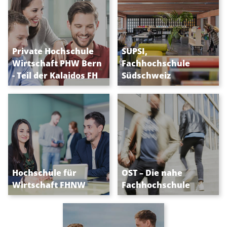
Berufsbegleitend,
Bachelor, Master and
Private Hochschule
SUPSI,
praxisorientiert und
Continuing education,
Wirtschaft PHW Bern
Fachhochschule
persönlich
in 8 areas
- Teil der Kalaidos FH
Südschweiz
Praxisnah studieren
Studieren an der OST –
und durchstarten. Jetzt
Ostschweizer
Hochschule für
OST – Die nahe
informieren!
Fachhochschule
Wirtschaft FHNW
Fachhochschule