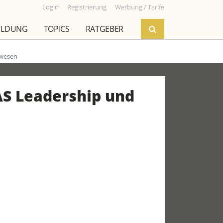
Login
Registrierung
Werbung / Tarife
ILDUNG
TOPICS
RATGEBER
swesen
AS Leadership und