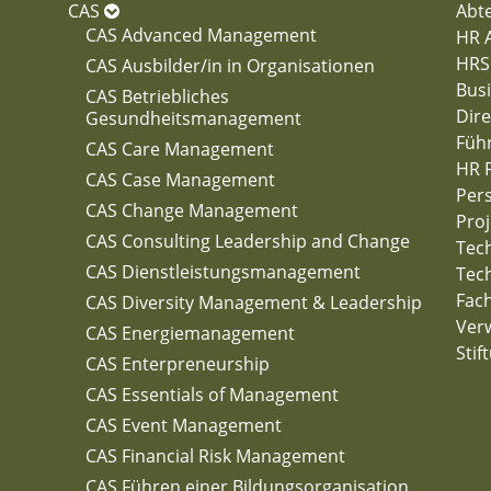
CAS
Abte
CAS Advanced Management
HR A
HRS
CAS Ausbilder/in in Organisationen
Busi
CAS Betriebliches
Dire
Gesundheitsmanagement
Füh
CAS Care Management
HR 
CAS Case Management
Per
CAS Change Management
Pro
CAS Consulting Leadership and Change
Tech
CAS Dienstleistungsmanagement
Tech
Fac
CAS Diversity Management & Leadership
Verw
CAS Energiemanagement
Stif
CAS Enterpreneurship
CAS Essentials of Management
CAS Event Management
CAS Financial Risk Management
CAS Führen einer Bildungsorganisation