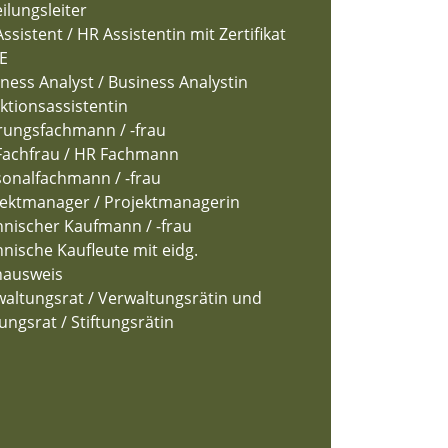
ilungsleiter
ssistent / HR Assistentin mit Zertifikat
E
ness Analyst / Business Analystin
ktionsassistentin
rungsfachmann / -frau
Fachfrau / HR Fachmann
sonalfachmann / -frau
jektmanager / Projektmanagerin
nischer Kaufmann / -frau
nische Kaufleute mit eidg.
hausweis
altungsrat / Verwaltungsrätin und
tungsrat / Stiftungsrätin