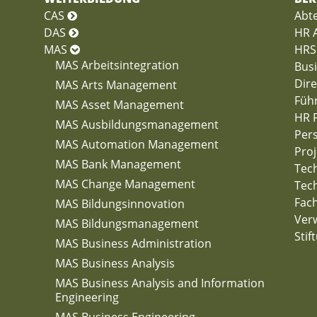
CAS
Abte
DAS
HR A
MAS
HRS
MAS Arbeitsintegration
Busi
Dire
MAS Arts Management
Füh
MAS Asset Management
HR 
MAS Ausbildungsmanagement
Per
MAS Automation Management
Pro
MAS Bank Management
Tech
MAS Change Management
Tech
Fac
MAS Bildungsinnovation
Verw
MAS Bildungsmanagement
Stif
MAS Business Administration
MAS Business Analysis
MAS Business Analysis and Information
Engineering
MAS Business Engineering