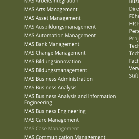
MAS Arbeitsintegration
Busi
Dire
MAS Arts Management
Füh
MAS Asset Management
HR 
MAS Ausbildungsmanagement
Per
MAS Automation Management
Pro
MAS Bank Management
Tech
MAS Change Management
Tech
Fac
MAS Bildungsinnovation
Verw
MAS Bildungsmanagement
Stif
MAS Business Administration
MAS Business Analysis
MAS Business Analysis and Information
Engineering
MAS Business Engineering
MAS Care Management
MAS Case Management
MAS Communication Management