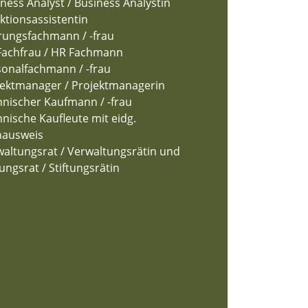
ness Analyst / Business Analystin
ktionsassistentin
rungsfachmann / -frau
Fachfrau / HR Fachmann
sonalfachmann / -frau
jektmanager / Projektmanagerin
nischer Kaufmann / -frau
nische Kaufleute mit eidg.
hausweis
altungsrat / Verwaltungsrätin und
tungsrat / Stiftungsrätin