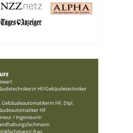
UFE
swart
äudetechnikerin HF/Gebäudetechniker
. Gebäudeautomatikerin HF, Dipl.
äudeautomatiker HF
nieur / Ingenieurin
tandhaltungsfachmann
stikfachmann/-frau