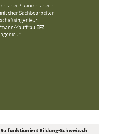
mplaner / Raumplanerin
hnischer Sachbearbeiter
schaftsingenieur
fmann/Kauffrau EFZ
ingenieur
So funktioniert Bildung-Schweiz.ch