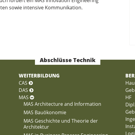
uch fördert ein MAS Innovation Engineering
alten sowie intensive Kommunikation.
Abschlüsse Technik
WEITERBILDUNG
BER
CAS
Hau
DAS
Geb
MAS
HF
MAS Architecture and Information
Dipl
Geb
MAS Bauökonomie
Inge
MAS Geschichte und Theorie der
Ins
Architektur
Logi