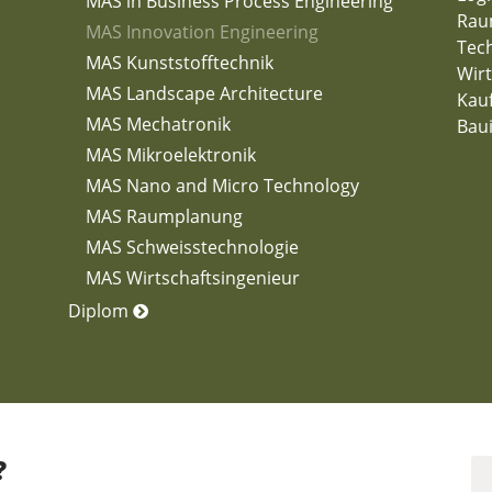
MAS in Business Process Engineering
Rau
MAS Innovation Engineering
Tec
MAS Kunststofftechnik
Wirt
MAS Landscape Architecture
Kau
MAS Mechatronik
Bau
MAS Mikroelektronik
MAS Nano and Micro Technology
MAS Raumplanung
MAS Schweisstechnologie
MAS Wirtschaftsingenieur
Diplom
?