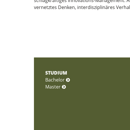
schlagkräftiges Innovations-Management. A
vernetztes Denken, interdisziplinäres Verh
STUDIUM
Bachelor
Master