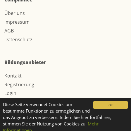
Über uns
Impressum
AGB
Datenschutz
Bildungsanbieter
Kontakt
Registrierung
Login
Werbung / Tarife
Diese Seite verwendet Cookies um
OK
bestimmte Funktionen zu ermöglichen und
das Angebot zu verbessern. Indem Sie hier fortfahren,
stimmen Sie der Nutzung von Cookies zu.
Mehr
© 2026 Webtech AG
Informationen