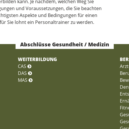
erbilden kann. Je nachdem, welchen Weg Sie
ngungen und Voraussetzungen, die Sie beachten
htigsten Aspekte und Bedingungen für einen
für Sie lohnt ein Personaltrainer zu werden.
Abschlüsse Gesundheit / Medizin
WEITERBILDUNG
BER
CAS
Arzt
DAS
Ber
MAS
Bew
Dent
Ent
Ern
Fitn
Ges
Ges
Ges