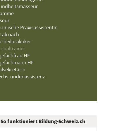
undheitsmasseur
bamme
seur
zinische Praxisassistentin
talcoach
rheilpraktiker
onaltrainer
gefachfrau HF
egefachmann HF
alsekretärin
echstundenassistenz
So funktioniert Bildung-Schweiz.ch