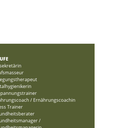
UFE
sekretärin
ufsmasseur
egungstherapeut
alhygienikerin
spannungstrainer
ährungscoach / Ernährungscoachin
ess Trainer
undheitsberater
undheitsmanager /
undheitsmanagerin