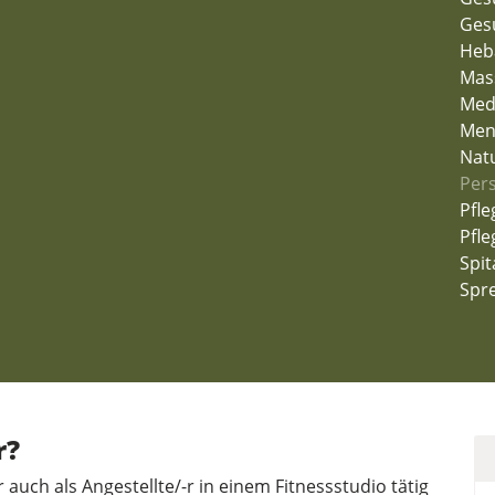
Ges
He
Mas
Medi
Men
Natu
Pers
Pfle
Pfl
Spit
Spr
r?
 auch als Angestellte/-r in einem Fitnessstudio tätig