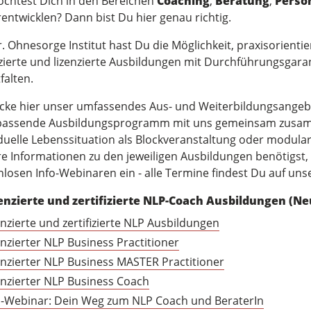
chtest Dich in den Bereichen
Coaching
,
Beratung
,
Persö
rentwicklen? Dann bist Du hier genau richtig.
 Ohnesorge Institut hast Du die Möglichkeit, praxisorientie
fizierte und lizenzierte Ausbildungen mit Durchführungsgaran
falten.
cke hier unser umfassendes Aus- und Weiterbildungsangebot
passende Ausbildungsprogramm mit uns gemeinsam zusamm
iduelle Lebenssituation als Blockveranstaltung oder modular
re Informationen zu den jeweiligen Ausbildungen benötigst,
nlosen Info-Webinaren ein - alle Termine findest Du auf u
enzierte und zertifizierte NLP-Coach Ausbildungen (N
enzierte und zertifizierte NLP Ausbildungen
enzierter NLP Business Practitioner
enzierter NLP Business MASTER Practitioner
enzierter NLP Business Coach
o-Webinar: Dein Weg zum NLP Coach und BeraterIn