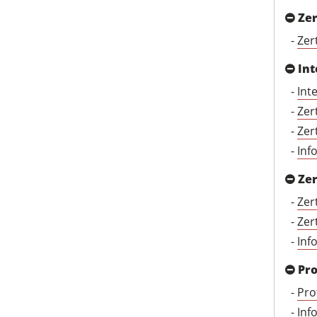
Zer
-
Zer
Int
-
Int
-
Zer
-
Zer
-
Inf
Zer
-
Zer
-
Zer
-
Inf
Pro
-
Pro
-
Inf