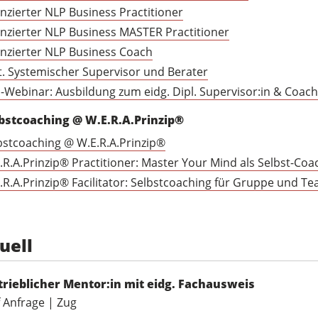
enzierter NLP Business Practitioner
enzierter NLP Business MASTER Practitioner
enzierter NLP Business Coach
t. Systemischer Supervisor und Berater
o-Webinar: Ausbildung zum eidg. Dipl. Supervisor:in & Coach
bstcoaching @ W.E.R.A.Prinzip®
bstcoaching @ W.E.R.A.Prinzip®
.R.A.Prinzip® Practitioner: Master Your Mind als Selbst-Coa
.R.A.Prinzip® Facilitator: Selbstcoaching für Gruppe und T
uell
trieblicher Mentor:in mit eidg. Fachausweis
 Anfrage | Zug