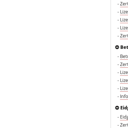
-
Zer
-
Liz
-
Liz
-
Liz
-
Zer
Bet
-
Bet
-
Zer
-
Liz
-
Liz
-
Liz
-
Inf
Eid
-
Eid
-
Zer