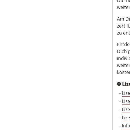
Du mö
weite
Am Dr.
zerti
zu ent
Entde
Dich 
indiv
weite
koste
Liz
-
Liz
-
Liz
-
Liz
-
Liz
-
Inf