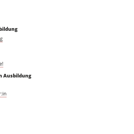
bildung
ng
e!
in Ausbildung
:in