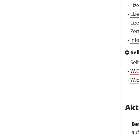
-
Liz
-
Liz
-
Liz
-
Zer
-
Inf
Sel
-
Sel
-
W.E
-
W.E
Akt
Be
auf