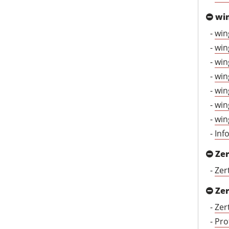
wi
-
win
-
win
-
win
-
win
-
win
-
win
-
win
-
Inf
Zer
-
Zer
Zer
-
Zer
-
Pro