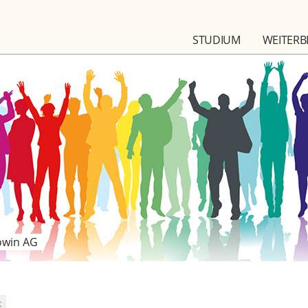
STUDIUM
WEITERB
owin AG
t