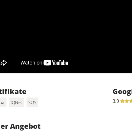
tifikate
Goog
3.9
ua
IQNet
SQS
er Angebot