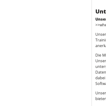
Unt
Unser
>>whe
Unser
Train
anerk
Die M
Unser
unter
Daten
dabei
Softw
Unser
bieten