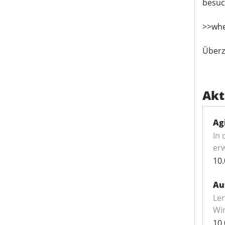
besuc
>>whe
Überz
Akt
Ag
In 
erw
10.
Au
Ler
Win
10.