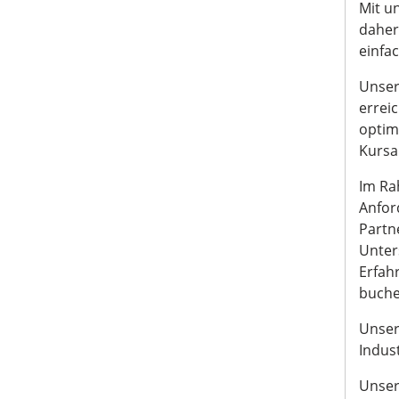
Mit un
daher
einfac
Unser 
erreic
optim
Kursa
Im Ra
Anfor
Partn
Unter
Erfah
buche
Unser
Indust
Unser