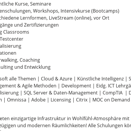
entliche Kurse, Seminare
menschulungen, Workshops, Intensivkurse (Bootcamps)
schiedene Lernformen, LiveStream (online), vor Ort
rgänge und Zertifizierungen
ing Classrooms
 Testcenter
talisierung
rationen
orwalking, Coaching
sulting und Entwicklung
oft alle Themen | Cloud & Azure | Künstliche Intelligenz | S
ement & Agile Methoden | Development | Eidg. ICT Lehrg
alisierung | SQL Server & Daten-Management | CompTIA | D
 | Omnissa | Adobe | Licensing | Citrix | MOC on Demand |
ieten einzigartige Infrastruktur in Wohlfühl-Atmosphäre mi
zügigen und modernen Räumlichkeiten! Alle Schulungen kön