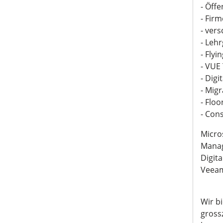
- Öff
- Fir
- ver
- Leh
- Fly
- VUE
- Digi
- Mig
- Flo
- Con
Micros
Manag
Digit
Veeam
Wir b
gross