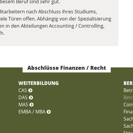
diesem Beruf sind sehr gut.
Mitarbeitern nach Abschluss ihres Studiums,
iele Türen offen. Abhängig von der Spezialisierung
ten in den Abteilungen Accounting / Controlling,
h.
Abschlüsse Finanzen / Recht
WEITERBILDUNG
BER
CAS
Bet
DAS
Betr
MAS
Cont
EMBA / MBA
Fin
Sac
Sac