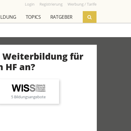
Login
Registrierung
Werbung / Tarife
ILDUNG
TOPICS
RATGEBER
 Weiterbildung für
n HF an?
5 Bildungsangebote