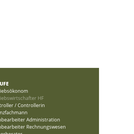
UFE
riebsökonom
iebswirtschafter HF
roller / Controllerin
anzfachmann
hbearbeiter Administration
hbearbeiter Rechnungswesen