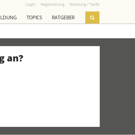
Login
Registrierung
Werbung / Tarife
ILDUNG
TOPICS
RATGEBER
g an?