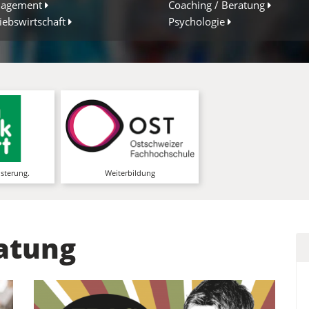
agement
Coaching / Beratung
iebswirtschaft
Psychologie
rnwerkstatt
OST – Ostschweizer
Fachhochschule -
zentrum für
Weiterbildung
g, Coaching,
ement an 30
Mit einer praxisnahen
Standorten
Weiterbildung dem Karriereziel
einen Schritt näher kommen
mehr Infos
isterung.
Weiterbildung
mehr Infos
atung