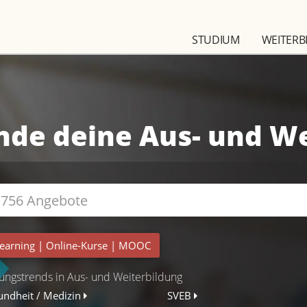
STUDIUM
WEITERB
nde deine Aus- und W
earning
|
Online-Kurse
|
MOOC
ungstrends in Aus- und Weiterbildung
undheit / Medizin
SVEB