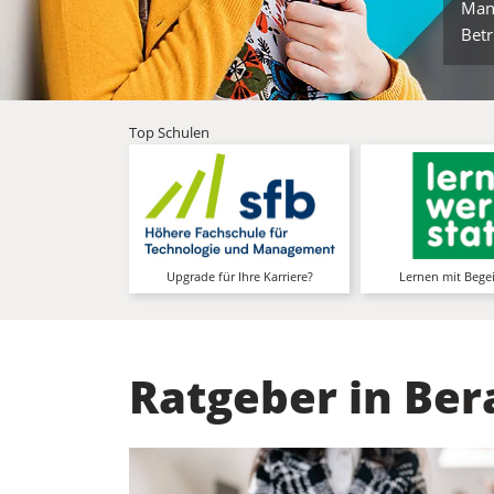
Man
Betr
Top Schulen
Höhere Fachschule für
Le
Technologie und Management
DAS Kompetenz
Praxisnah zu brandneuen
Erwachsenenbildun
Erkenntnissen, Skills und
Personalmanag
Positionen
mehr Infos
Upgrade für Ihre Karriere?
Lernen mit Bege
Ratgeber in Ber