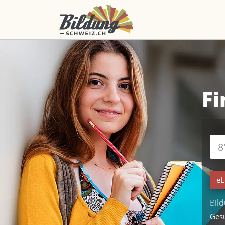
Fi
eL
Bild
Ges