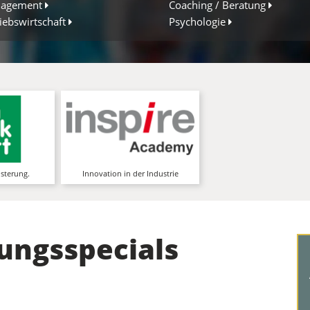
agement
Coaching / Beratung
iebswirtschaft
Psychologie
rnwerkstatt
inspire Academy
zentrum für
Die Weiterbildungsplattform in
g, Coaching,
der Produktionstechnik, für
ement an 30
Innovationen in der Industrie
Standorten
mehr Infos
mehr Infos
isterung.
Innovation in der Industrie
ungsspecials