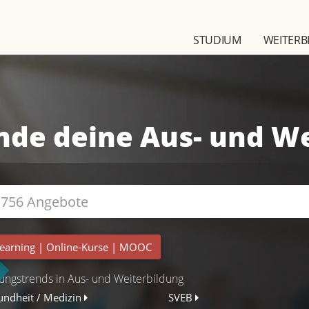
STUDIUM
WEITERB
nde deine Aus- und W
earning
|
Online-Kurse
|
MOOC
ungstrends in Aus- und Weiterbildung
undheit / Medizin
SVEB