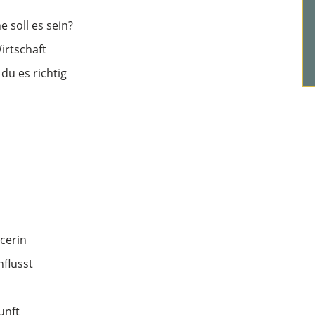
 soll es sein?
irtschaft
u es richtig
ncerin
nflusst
unft