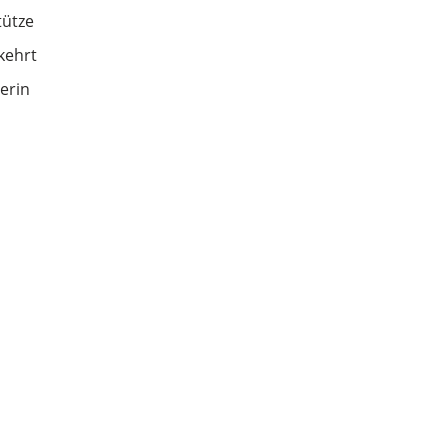
tütze
kehrt
erin