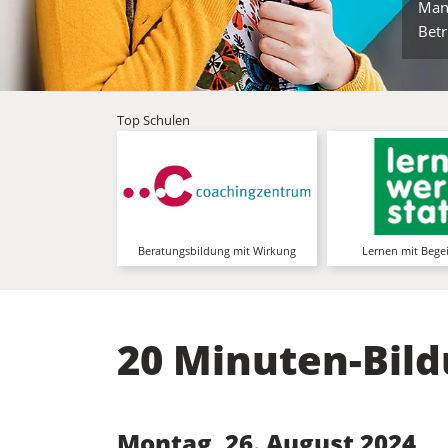
Man
Betr
Top Schulen
Coachingzentrum
Le
Swiss Coaching Hub für
DAS Kompetenz
Coaching, betriebliches
Erwachsenenbildun
Mentoring, Supervision &
Personalmanag
Resilienztraining
mehr Infos
Beratungsbildung mit Wirkung
Lernen mit Bege
20 Minuten-Bild
Montag, 26. August 2024