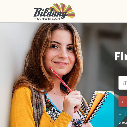
Fi
eL
Bild
Ges