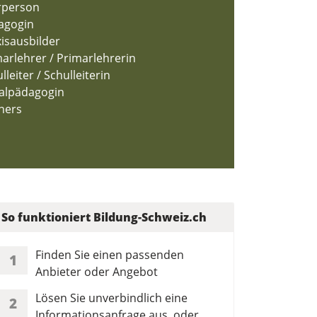
rperson
agogin
isausbilder
arlehrer / Primarlehrerin
lleiter / Schulleiterin
ialpädagogin
ners
So funktioniert Bildung-Schweiz.ch
Finden Sie einen passenden
1
Anbieter oder Angebot
Lösen Sie unverbindlich eine
2
Informationsanfrage aus, oder