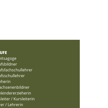
UFE
eitsagoge
fsbildner
fsfachschullehrer
fsschullehrer
eherin
achsenenbildner
nkindererzieherin
leiter / Kursleiterin
er / Lehrerin