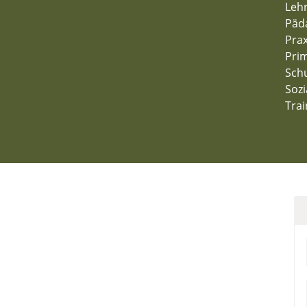
Leh
Päd
Prax
Prim
Schu
Soz
Trai