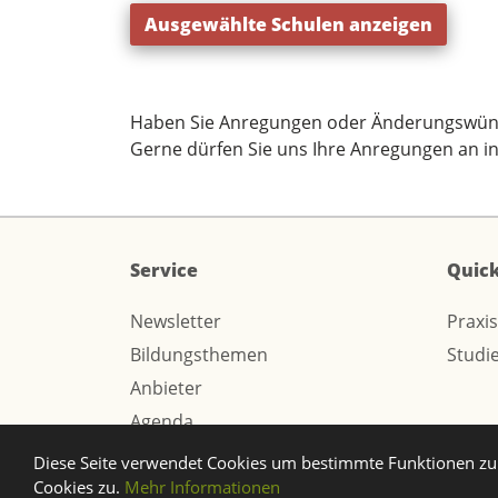
Ausgewählte Schulen anzeigen
Haben Sie Anregungen oder Änderungswün
Gerne dürfen Sie uns Ihre Anregungen an
i
Service
Quick
Newsletter
Praxi
Bildungsthemen
Studi
Anbieter
Agenda
Diese Seite verwendet Cookies um bestimmte Funktionen zu 
© 2026 Webtech AG
Cookies zu.
Mehr Informationen