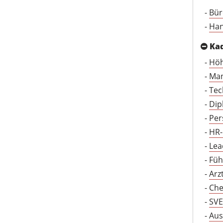
-
Bür
-
Han
Ka
-
Höh
-
Man
-
Tec
-
Dip
-
Per
-
HR-
-
Lea
-
Füh
-
Arz
-
Che
-
SVE
-
Aus