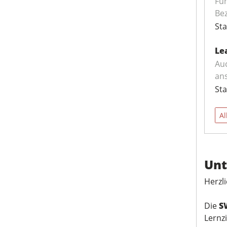
Fü
Be
Sta
Le
Auc
ans
Sta
Al
Unt
Herzl
Die
S
Lernzi