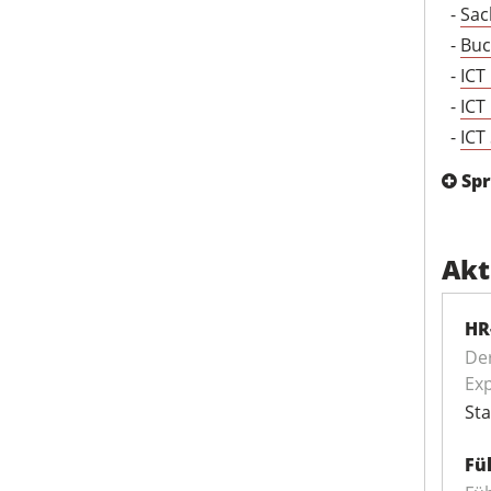
-
Sac
-
Buc
-
ICT
-
ICT
-
ICT
Sp
Akt
HR
Der
Ex
Sta
Fü