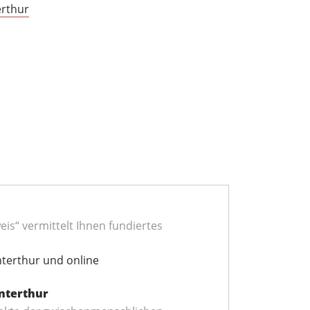
erthur
s“ vermittelt Ihnen fundiertes
nterthur und online
nterthur