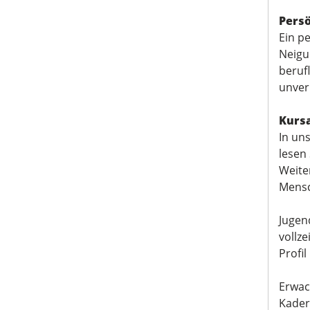
Persö
Ein p
Neigu
beruf
unver
Kurs
In un
lesen
Weite
Mensc
Jugend
vollz
Profil
Erwac
Kader