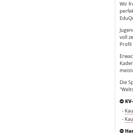
Wir f
perfe
EduQu
Jugend
voll 
Profil
Erwac
Kader
meist
Die S
"Welt
KV
-
Kau
-
Kau
Ha