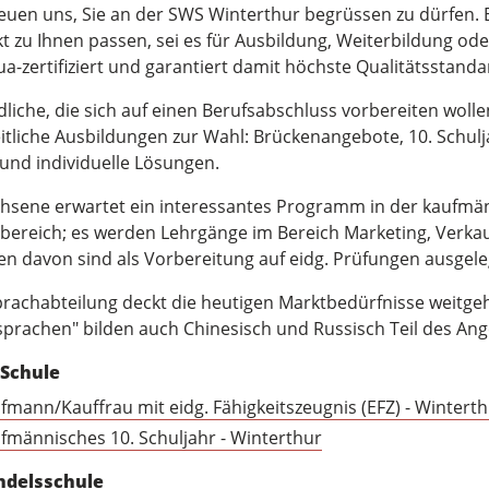
reuen uns, Sie an der SWS Winterthur begrüssen zu dürfen. B
kt zu Ihnen passen, sei es für Ausbildung, Weiterbildung od
a-zertifiziert und garantiert damit höchste Qualitätsstand
liche, die sich auf einen Berufsabschluss vorbereiten wolle
zeitliche Ausbildungen zur Wahl: Brückenangebote, 10. Schul
 und individuelle Lösungen.
hsene erwartet ein interessantes Programm in der kaufmä
bereich; es werden Lehrgänge im Bereich Marketing, Verkau
en davon sind als Vorbereitung auf eidg. Prüfungen ausgele
prachabteilung deckt die heutigen Marktbedürfnisse weitg
sprachen" bilden auch Chinesisch und Russisch Teil des Ang
-Schule
fmann/Kauffrau mit eidg. Fähigkeitszeugnis (EFZ) - Wintert
fmännisches 10. Schuljahr - Winterthur
ndelsschule