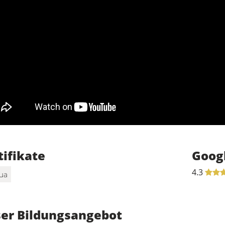
tifikate
Goog
4.3
ua
er Bildungsangebot