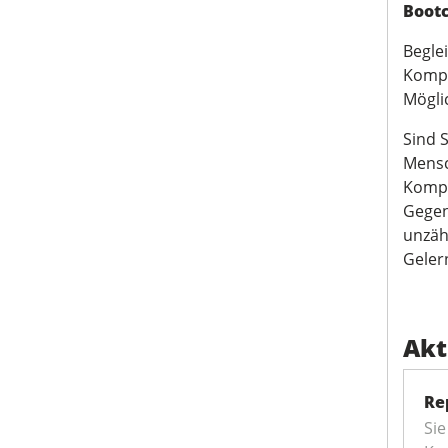
Boot
Beglei
Kompe
Mögli
Sind 
Mensc
Kompe
Gegen
unzäh
Geler
Akt
Re
Sie