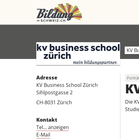
KV Bu
Adresse
Porträ
KV
KV Business School Zürich
Sihlpostgasse 2
Die K
CH-8031 Zürich
Studi
Kontakt
Tel... anzeigen
E-Mail