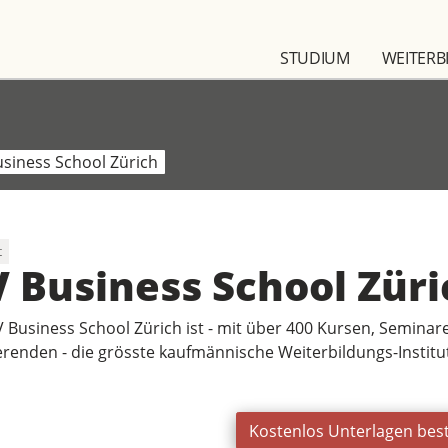
STUDIUM
WEITERB
siness School Zürich
t
 Business School Züri
V Business School Zürich ist - mit über 400 Kursen, Semina
erenden - die grösste kaufmännische Weiterbildungs-Institu
Kostenlos Unterlagen best