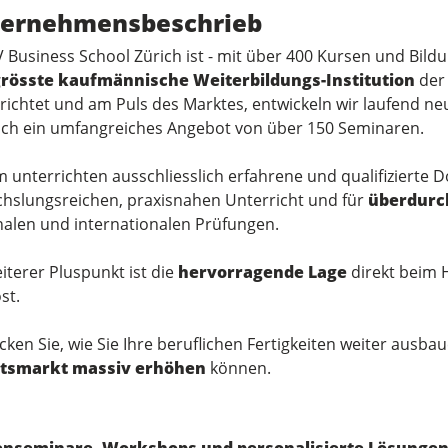
ernehmensbeschrieb
V Business School Zürich ist - mit über 400 Kursen und Bil
rösste kaufmännische Weiterbildungs-Institution
der 
richtet und am Puls des Marktes, entwickeln wir laufend ne
uch ein umfangreiches Angebot von über 150 Seminaren.
 unterrichten ausschliesslich erfahrene und qualifizierte D
hslungsreichen, praxisnahen Unterricht und für
überdurch
nalen und internationalen Prüfungen.
iterer Pluspunkt ist die
hervorragende Lage
direkt beim 
st.
cken Sie, wie Sie Ihre beruflichen Fertigkeiten weiter ausb
itsmarkt massiv erhöhen
können.
enseminare, Workshops und personalisierte Lösunge