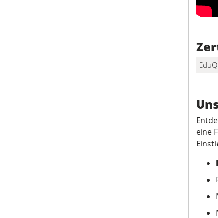
Zer
EduQ
Uns
Entde
eine 
Einsti