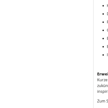
Erwei
Kurze
zukün
inspi
Zum S