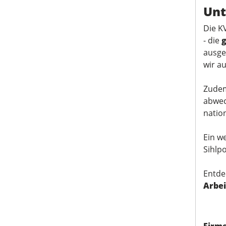
Unt
Die K
- die
g
ausge
wir a
Zudem
abwec
natio
Ein we
Sihlpo
Entde
Arbe
Firm