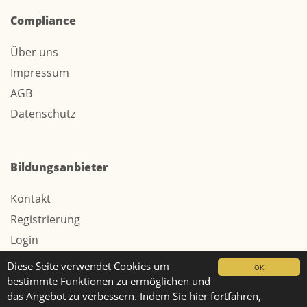
Compliance
Über uns
Impressum
AGB
Datenschutz
Bildungsanbieter
Kontakt
Registrierung
Login
Werbung / Tarife
Diese Seite verwendet Cookies um
OK
bestimmte Funktionen zu ermöglichen und
das Angebot zu verbessern. Indem Sie hier fortfahren,