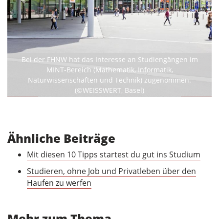
Previous
Next
Bei der FHNW hat das Interesse an Studiengängen im
MINT-Bereich (Mathematik, Informatik,
Naturwissenschaften und Technik) zugenommen.
(©WEISSWERT, Basel)
Ähnliche Beiträge
Mit diesen 10 Tipps startest du gut ins Studium
Studieren, ohne Job und Privatleben über den
Haufen zu werfen
Mehr zum Thema