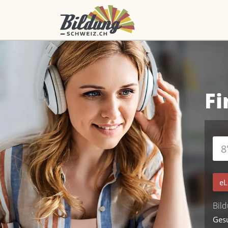
Fi
eL
Bild
Ges