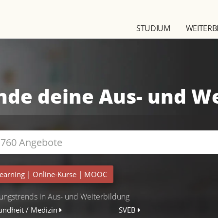
STUDIUM
WEITERB
nde deine Aus- und W
earning
|
Online-Kurse
|
MOOC
ungstrends in Aus- und Weiterbildung
undheit / Medizin
SVEB