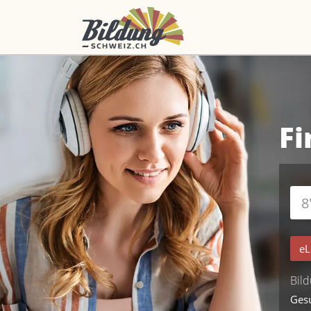
Fi
eL
Bild
Ges