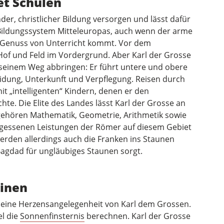
et Schulen
der, christlicher Bildung versorgen und lässt dafür
Bildungssystem Mitteleuropas, auch wenn der arme
en Genuss von Unterricht kommt. Vor dem
 Hof und Feld im Vordergrund. Aber Karl der Grosse
 seinem Weg abbringen: Er führt untere und obere
idung, Unterkunft und Verpflegung. Reisen durch
it „intelligenten“ Kindern, denen er den
hte. Die Elite des Landes lässt Karl der Grosse an
gehören Mathematik, Geometrie, Arithmetik sowie
ergessenen Leistungen der Römer auf diesem Gebiet
rden allerdings auch die Franken ins Staunen
 Bagdad für ungläubiges Staunen sorgt.
linen
 eine Herzensangelegenheit von Karl dem Grossen.
el die
Sonnenfinsternis
berechnen. Karl der Grosse