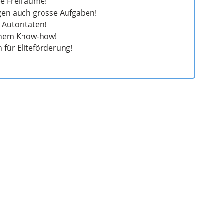
e Freiräume!
ngen auch grosse Aufgaben!
 Autoritäten!
rnem Know-how!
 für Eliteförderung!