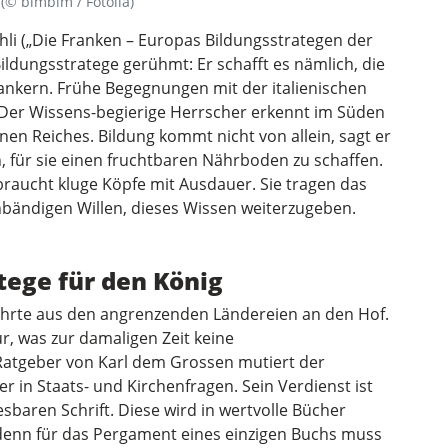
 (© bimbim / Fotolia)
hli („Die Franken – Europas Bildungsstrategen der
ildungsstratege gerühmt: Er schafft es nämlich, die
ankern. Frühe Begegnungen mit der italienischen
 Der Wissens-begierige Herrscher erkennt im Süden
n Reiches. Bildung kommt nicht von allein, sagt er
, für sie einen fruchtbaren Nährboden zu schaffen.
braucht kluge Köpfe mit Ausdauer. Sie tragen das
nbändigen Willen, dieses Wissen weiterzugeben.
atege für den König
elehrte aus den angrenzenden Ländereien an den Hof.
ur, was zur damaligen Zeit keine
n Ratgeber von Karl dem Grossen mutiert der
er in Staats- und Kirchenfragen. Sein Verdienst ist
esbaren Schrift. Diese wird in wertvolle Bücher
 denn für das Pergament eines einzigen Buchs muss