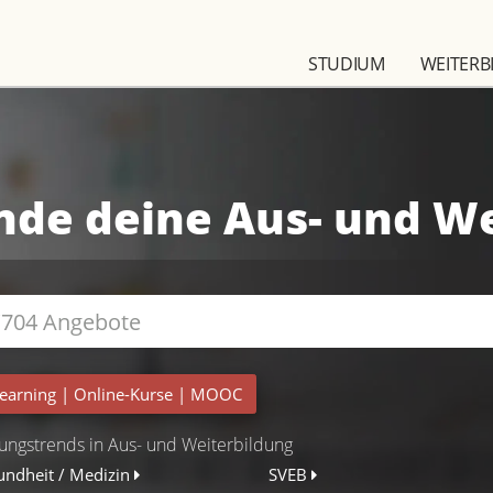
STUDIUM
WEITERB
nde deine Aus- und W
earning
|
Online-Kurse
|
MOOC
ungstrends in Aus- und Weiterbildung
undheit / Medizin
SVEB