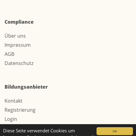
Compliance
Über uns
Impressum
AGB
Datenschutz
Bildungsanbieter
Kontakt
Registrierung
Login
Werbung / Tarife
Diese Seite verwendet Cookies um
OK