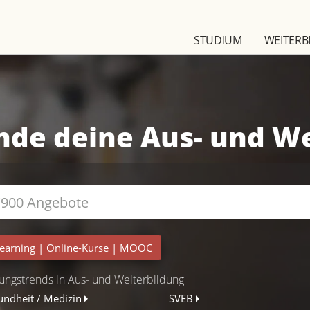
STUDIUM
WEITERB
nde deine Aus- und W
earning
|
Online-Kurse
|
MOOC
ungstrends in Aus- und Weiterbildung
undheit / Medizin
SVEB