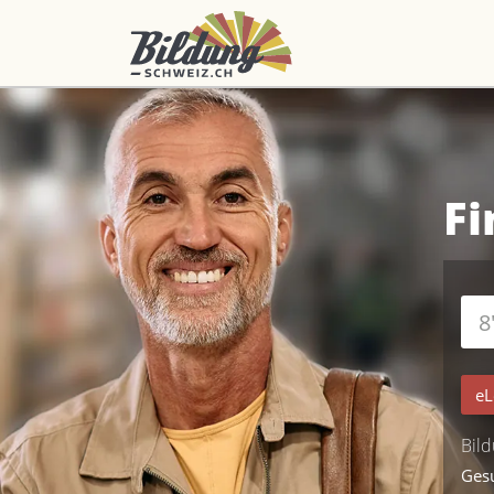
Fi
eL
Bild
Ges