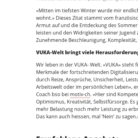
«Mitten im tiefsten Winter wurde mir endli
wohnt.» Dieses Zitat stammt vom französisc
Armut auf und die Entdeckung des Sommers i
leisten und den Widrigkeiten seiner Jugend 
Zunehmende Beschleunigung, Komplexität, I
VUKA-Welt bringt viele Herausforderu
Wir leben in der VUKA- Welt. «VUKA» steht f
Merkmale der fortschreitenden Digitalisie
durch Reize, Ansprüche, Unsicherheit, Leist
Arbeitswelt oder im persönlichen Leben», er
Coach bso bei
motiv-ch
. «Hier sind Kompet
Optimismus, Kreativität, Selbstfürsorge. Es
mehr Belastung noch mehr Leistung zu erbr
Das kann auch heissen, mal ‘Nein’ zu sagen.