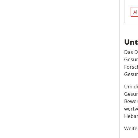
Al
Unt
Das D
Gesun
Forsc
Gesun
Um de
Gesun
Bewer
wertv
Hebam
Weite