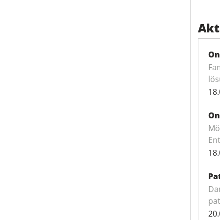
Akt
On
Fam
lös
18.
On
Mö
Ent
18.
Pa
Da
pat
20.