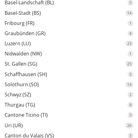
Basel-Landschaft (BL)
5
Basel-Stadt (BS)
14
Fribourg (FR)
1
Graubünden (GR)
4
Luzern (LU)
23
Nidwalden (NW)
1
St. Gallen (SG)
25
Schaffhausen (SH)
3
Solothurn (SO)
14
Schwyz (SZ)
2
Thurgau (TG)
8
Cantone Ticino (TI)
3
Uri (UR)
26
Canton du Valais (VS)
3