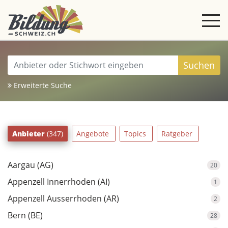
Anbieter
filtern
Suchen
Erweiterte Suche
Anbieter
(347)
Angebote
Topics
Ratgeber
Aargau (AG)
20
Appenzell Innerrhoden (AI)
1
Appenzell Ausserrhoden (AR)
2
Bern (BE)
28