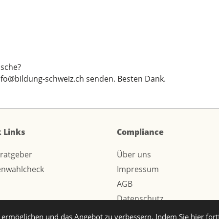
sche?
nfo@bildung-schweiz.ch
senden. Besten Dank.
 Links
Compliance
sratgeber
Über uns
enwahlcheck
Impressum
AGB
Datenschutz
ermöglichen und das Angebot zu verbessern. Indem Sie hier for