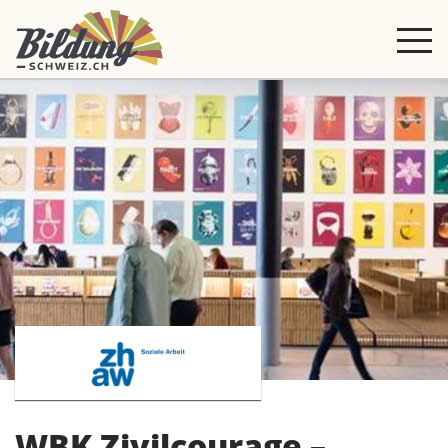
WBK Zivilcourage –