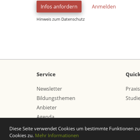
Infos anfordern
Anmelden
Hinweis zum Datenschutz
Service
Quick
Newsletter
Praxi
Bildungsthemen
Studi
Anbieter
Agenda
Diese Seite verwendet Cookies um bestimmte Funktionen zu 
© 2026 Webtech AG
Cookies zu.
Mehr Informationen