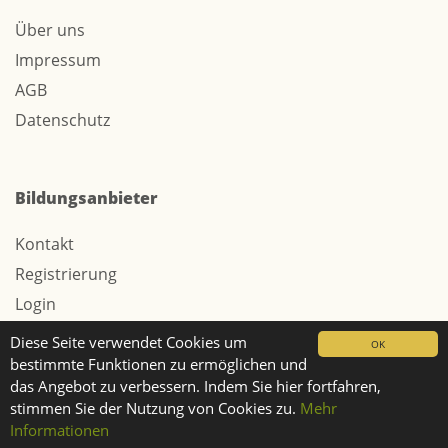
Über uns
Impressum
AGB
Datenschutz
Bildungsanbieter
Kontakt
Registrierung
Login
Werbung / Tarife
Diese Seite verwendet Cookies um
OK
bestimmte Funktionen zu ermöglichen und
das Angebot zu verbessern. Indem Sie hier fortfahren,
stimmen Sie der Nutzung von Cookies zu.
Mehr
© 2026 Webtech AG
Informationen