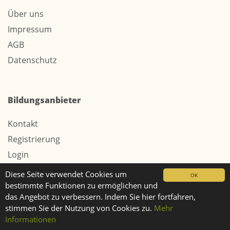
Über uns
Impressum
AGB
Datenschutz
Bildungsanbieter
Kontakt
Registrierung
Login
Werbung / Tarife
Diese Seite verwendet Cookies um
OK
bestimmte Funktionen zu ermöglichen und
das Angebot zu verbessern. Indem Sie hier fortfahren,
stimmen Sie der Nutzung von Cookies zu.
Mehr
© 2026 Webtech AG
Informationen