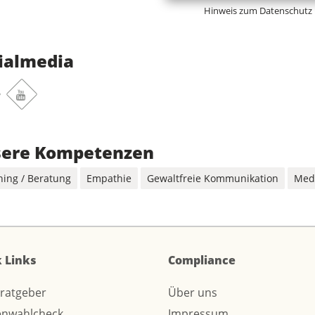
Hinweis zum Datenschutz
ialmedia
tagram
Youtube
ere Kompetenzen
hing / Beratung
Empathie
Gewaltfreie Kommunikation
Med
 Links
Compliance
sratgeber
Über uns
enwahlcheck
Impressum