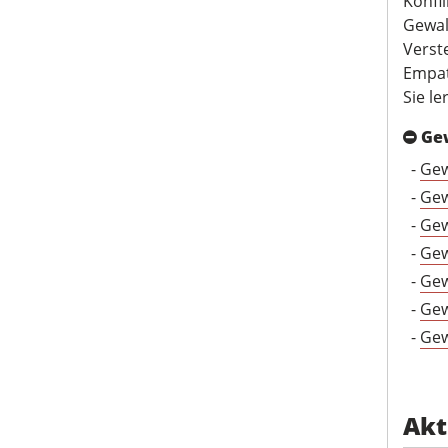
Konfl
Gewal
Verst
Empat
Sie l
Ge
-
Gew
-
Gew
-
Gew
-
Gew
-
Gew
-
Gew
-
Gew
Akt