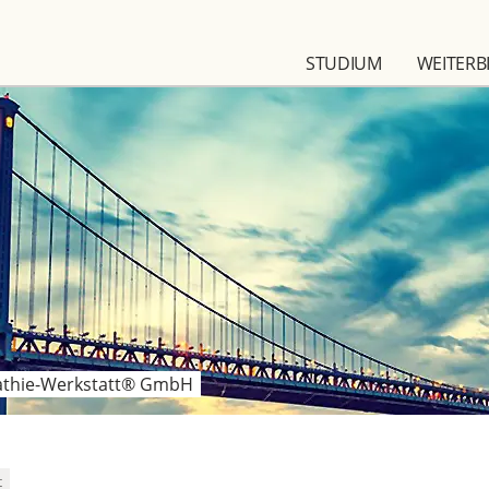
STUDIUM
WEITERB
thie-Werkstatt® GmbH
t