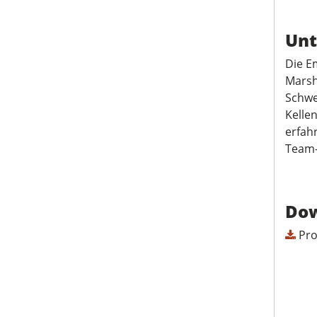
Unt
Die E
Marsh
Schwe
Kelle
erfah
Team-
Do
Pr