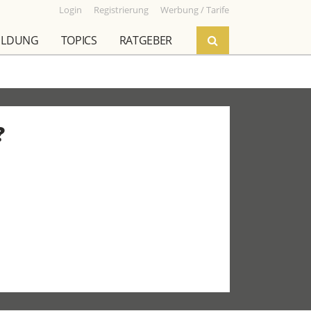
Login
Registrierung
Werbung / Tarife
ILDUNG
TOPICS
RATGEBER
?