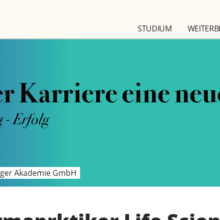
STUDIUM
WEITERB
nger Akademie GmbH