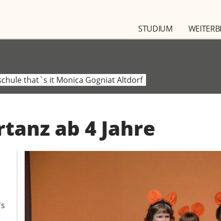
STUDIUM
WEITERB
chule that`s it Monica Gogniat Altdorf
rtanz ab 4 Jahre
's