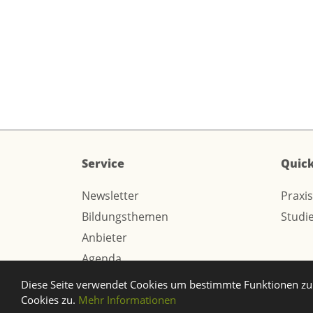
Service
Quick
Newsletter
Praxi
Bildungsthemen
Studi
Anbieter
Agenda
Diese Seite verwendet Cookies um bestimmte Funktionen zu 
© 2026 Webtech AG
Cookies zu.
Mehr Informationen