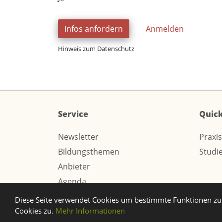
Infos anfordern
Anmelden
Hinweis zum Datenschutz
Service
Quick
Newsletter
Praxi
Bildungsthemen
Studi
Anbieter
Agenda
Diese Seite verwendet Cookies um bestimmte Funktionen zu 
© 2026 Webtech AG
Cookies zu.
Mehr Informationen