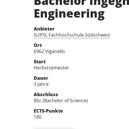
Bachelor Ingegne
Engineering
Anbieter
SUPSI, Fachhochschule Südschweiz
Ort
6962 Viganello
Start
Herbstsemester
Dauer
3 Jahre
Abschluss
BSc (Bachelor of Science)
ECTS-Punkte
180