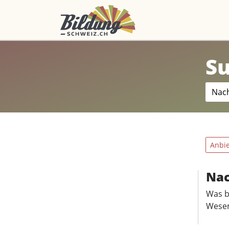
Topics
filtern
Su
Anbi
Nac
Was be
Wesen