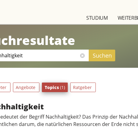
STUDIUM
WEITERB
chresultate
Suchen
eter
Angebote
Topics
(1)
Ratgeber
hhaltigkeit
deutet der Begriff Nachhaltigkeit? Das Prinzip der Nachhalti
tlichen darum, die natürlichen Ressourcen der Erde nicht 