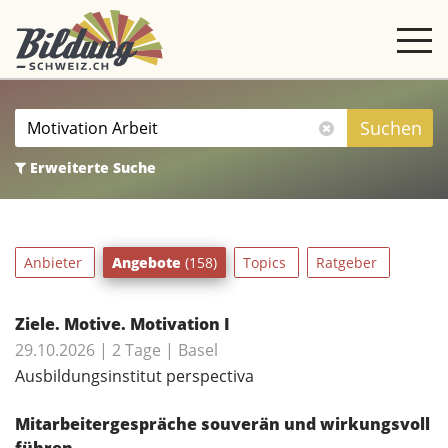
Angebote
filtern
Suchen
Erweiterte Suche
Anbieter
Angebote
(158)
Topics
Ratgeber
Ziele. Motive. Motivation I
29.10.2026 | 2 Tage | Basel
Ausbildungsinstitut perspectiva
Mitarbeitergespräche souverän und wirkungsvoll
führen